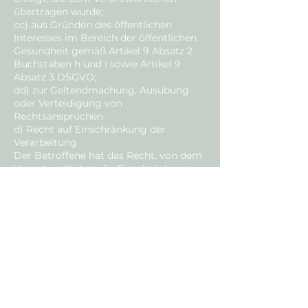
übertragen wurde;
cc) aus Gründen des öffentlichen
Interesses im Bereich der öffentlichen
Gesundheit gemäß Artikel 9 Absatz 2
Buchstaben h und i sowie Artikel 9
Absatz 3 DSGVO;
dd) zur Geltendmachung, Ausübung
oder Verteidigung von
Rechtsansprüchen.
d) Recht auf Einschränkung der
Verarbeitung
Der Betroffene hat das Recht, von dem
Verantwortlichen die Einschränkung
der Verarbeitung zu verlangen, wenn
eine der folgenden Voraussetzungen
gegeben ist:
aa) die Richtigkeit der
personenbezogenen Daten von dem
Betroffenen bestritten wird, und zwar
für eine Dauer, die es dem
Verantwortlichen ermöglicht, die
Richtigkeit der personenbezogenen
Daten zu überprüfen,