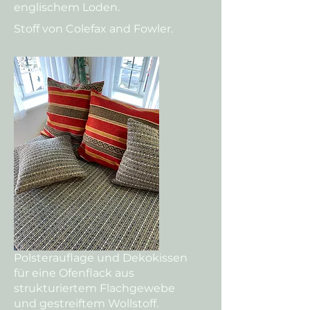
englischem Loden.
Stoff von Colefax and Fowler.
Polsterauflage und Dekokissen
für eine Ofenflack aus
strukturiertem Flachgewebe
und gestreiftem Wollstoff.