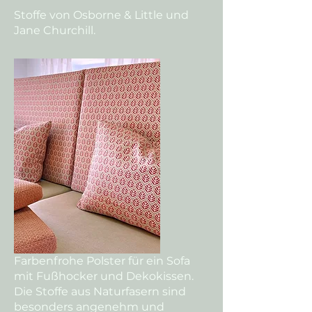
Stoffe von Osborne & Little und
Jane Churchill.
Farbenfrohe Polster für ein Sofa
mit Fußhocker und Dekokissen.
Die Stoffe aus Naturfasern sind
besonders angenehm und