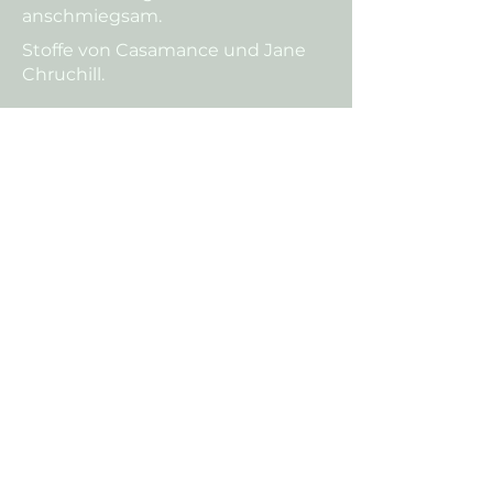
anschmiegsam.
Stoffe von Casamance und Jane
Chruchill.
Eine Terrassenbank mit
geeigneten Outdoor-Stoffen.