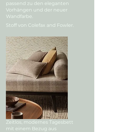
passend zu den eleganten
Vorhängen und der neuer
Wandfarbe.
Stoff von Colefax and Fowler.
Zeitlos, modernes Tagesbett
mit einem Bezug aus